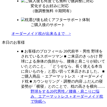
変化するお好みに対応
（微調整無料 ※期間有）
ご購入後のサポート
オーダーメイド枕が出来るまで >
本日のお客様
■ お客様のプロフィール 20代前半・男性 野球を
されているスポーツマン ■ ご来店のきっかけ 野
球による身体の負担から、腰痛と肩こりが続いて
いたとのこと。 「どうせなら、長く使える本当
に良いものを」と思い切って来店されました。 ■
ご購入商品 ・エアーマットレス ・オーダーメイ
ド枕 ■ カウンセリング・調整の内容 ふだんの寝
姿勢が「横寝」とのことで、枕の高さを横向……
野球をする20代男性／腰痛・肩こりに悩
み、エアーマットレス＋オーダーメイド枕
で快眠へ