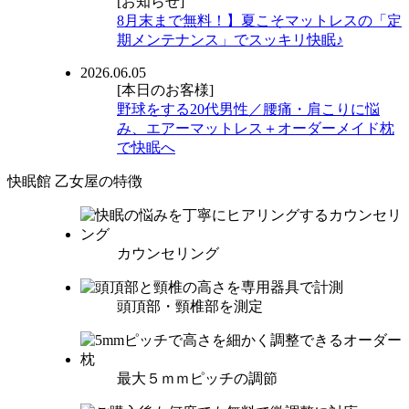
[お知らせ]
8月末まで無料！】夏こそマットレスの「定
期メンテナンス」でスッキリ快眠♪
2026.06.05
[本日のお客様]
野球をする20代男性／腰痛・肩こりに悩
み、エアーマットレス＋オーダーメイド枕
で快眠へ
快眠館 乙女屋の特徴
カウンセリング
頭頂部・頸椎部を測定
最大５ｍｍピッチの調節