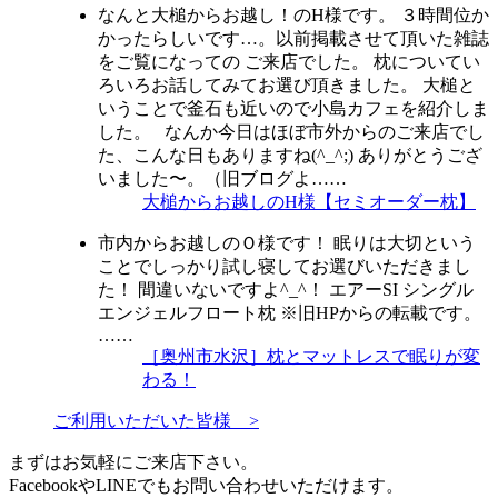
なんと大槌からお越し！のH様です。 ３時間位か
かったらしいです…。以前掲載させて頂いた雑誌
をご覧になっての ご来店でした。 枕についてい
ろいろお話してみてお選び頂きました。 大槌と
いうことで釜石も近いので小島カフェを紹介しま
した。 なんか今日はほぼ市外からのご来店でし
た、こんな日もありますね(^_^;) ありがとうござ
いました〜。（旧ブログよ……
大槌からお越しのH様【セミオーダー枕】
市内からお越しのＯ様です！ 眠りは大切という
ことでしっかり試し寝してお選びいただきまし
た！ 間違いないですよ^_^！ エアーSI シングル
エンジェルフロート枕 ※旧HPからの転載です。
……
［奥州市水沢］枕とマットレスで眠りが変
わる！
ご利用いただいた皆様 >
まずはお気軽にご来店下さい。
FacebookやLINEでもお問い合わせいただけます。