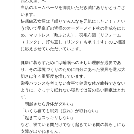
館乙女屋」へ
当店のホームページを御覧いただき誠にありがとうござ
います。
快眠館乙女屋は「眠りでみんなを元気にしたい！」とい
う想いで平泉町の皆様のオーダーメイド枕の作成をはじ
め、マットレス（敷ふとん）、羽毛布団（リフォーム
（リンク）、打ち直し（リンク）も承ります）のご相談
に応えさせていただいています。
健康に暮らすためには睡眠への正しい理解が必要であ
り、その環境づくりのために自分にあった寝具を選ぶ大
切さは年々重要度を増しています。
栄養バランスを考えない食事で健康な体が維持できない
ように、ぐっすり眠れない寝具では質の良い睡眠はとれ
ず、
「朝起きたら身体がダルい」
「いくら寝ても眠気（疲れ）が取れない」
「起きてもスッキリしない」
など、寝ている間だけでなく起きている間の暮らしにも
支障が出かねません。