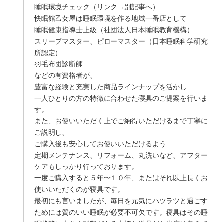
睡眠環境チェック（リンク→別記事へ）
快眠館乙女屋は睡眠環境を作る地域一番店として
睡眠健康指導士上級（社団法人日本睡眠教育機構）
スリープマスター、ピローマスター（日本睡眠科学研究
所認定）
羽毛布団診断師
などの有資格者が、
豊富な経験と充実した商品ラインナップを活かし
一人ひとりの方の特徴に合わせた寝具のご提案を行いま
す。
また、お使いいただく上でご納得いただけるまで丁寧に
ご説明し、
ご購入後も安心してお使いいただけるよう
定期メンテナンス、リフォーム、丸洗いなど、アフター
ケアもしっかり行っております。
一度ご購入すると５年〜１０年、またはそれ以上長くお
使いいただくのが寝具です。
最初にも言いましたが、毎日を元気にハツラツと過ごす
ためには質のいい睡眠が必要不可欠です。寝具はその睡