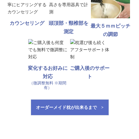
カウンセリング
頭頂部・頸椎部を
最大５ｍｍピッチ
測定
の調節
変化するお好みに
ご購入後のサポー
対応
ト
（微調整無料 ※期間
有）
オーダーメイド枕が出来るまで >