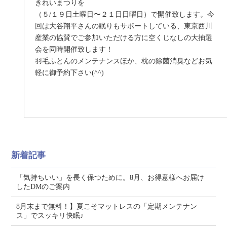
きれいまつりを
（５/１９日土曜日〜２１日日曜日）で開催致します。今
回は大谷翔平さんの眠りもサポートしている、東京西川
産業の協賛でご参加いただける方に空くじなしの大抽選
会を同時開催致します！
羽毛ふとんのメンテナンスほか、枕の除菌消臭などお気
軽に御予約下さい(^^)
新着記事
「気持ちいい」を長く保つために。8月、お得意様へお届け
したDMのご案内
8月末まで無料！】夏こそマットレスの「定期メンテナン
ス」でスッキリ快眠♪