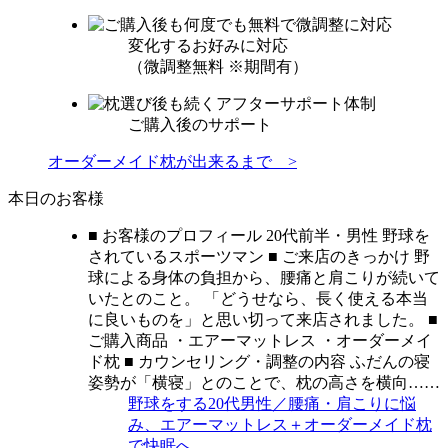
変化するお好みに対応
（微調整無料 ※期間有）
ご購入後のサポート
オーダーメイド枕が出来るまで >
本日のお客様
■ お客様のプロフィール 20代前半・男性 野球を
されているスポーツマン ■ ご来店のきっかけ 野
球による身体の負担から、腰痛と肩こりが続いて
いたとのこと。 「どうせなら、長く使える本当
に良いものを」と思い切って来店されました。 ■
ご購入商品 ・エアーマットレス ・オーダーメイ
ド枕 ■ カウンセリング・調整の内容 ふだんの寝
姿勢が「横寝」とのことで、枕の高さを横向……
野球をする20代男性／腰痛・肩こりに悩
み、エアーマットレス＋オーダーメイド枕
で快眠へ