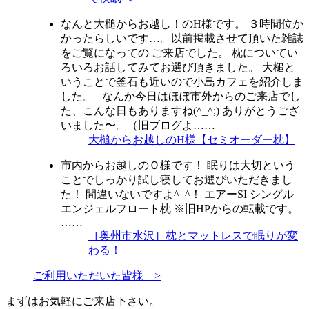
なんと大槌からお越し！のH様です。 ３時間位か
かったらしいです…。以前掲載させて頂いた雑誌
をご覧になっての ご来店でした。 枕についてい
ろいろお話してみてお選び頂きました。 大槌と
いうことで釜石も近いので小島カフェを紹介しま
した。 なんか今日はほぼ市外からのご来店でし
た、こんな日もありますね(^_^;) ありがとうござ
いました〜。（旧ブログよ……
大槌からお越しのH様【セミオーダー枕】
市内からお越しのＯ様です！ 眠りは大切という
ことでしっかり試し寝してお選びいただきまし
た！ 間違いないですよ^_^！ エアーSI シングル
エンジェルフロート枕 ※旧HPからの転載です。
……
［奥州市水沢］枕とマットレスで眠りが変
わる！
ご利用いただいた皆様 >
まずはお気軽にご来店下さい。