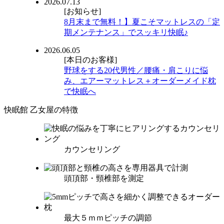
2026.07.13
[お知らせ]
8月末まで無料！】夏こそマットレスの「定
期メンテナンス」でスッキリ快眠♪
2026.06.05
[本日のお客様]
野球をする20代男性／腰痛・肩こりに悩
み、エアーマットレス＋オーダーメイド枕
で快眠へ
快眠館 乙女屋の特徴
カウンセリング
頭頂部・頸椎部を測定
最大５ｍｍピッチの調節